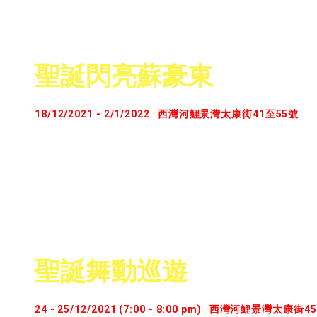
聖誕閃亮蘇豪東
18/12/2021 - 2/1/2022
西灣河鯉景灣太康街41至55號
歡迎蒞臨海旁聖誕小鎮! 由雪雪我帶大家遊覽我哋嘅海
誕老人同胡桃夾子先生~佢哋好歡迎同大家合照，快啲
間，大家千其唔好錯過西灣河海濱公園對面 / 東堤
「Merry Christmas」
聖誕舞動巡遊
24 - 25/12/2021 (7:00 - 8:00 pm)
西灣河鯉景灣太康街4