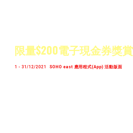
HOHOHO~ 平安夜同聖誕節當晚有我聖誕老人帶領
氣氛! 一邊食飯一邊欣賞海景，當晚可能仲有驚喜俾大家~
schedule，book定餐廳，個晚嚟搵我影張相！
限量$200電子現金券獎賞
1 - 31/12/2021
SOHO east 應用程式(App) 活動版面
Hello! 等我薑餅妹同大家講解下點玩先!
1) 參加者必須喺2021年12月1日至31日成為SOHO ea
2) 上載由2021年12月1至31日喺SOHO east指定
嘅單據到SOHO east App活動版面
3) 得獎者會喺SOHO east App電子優惠券收到限
仲唔快啲成為SOHO east App 會員贏獎賞啦:
App Store:
https://trgt.ai/du0qa